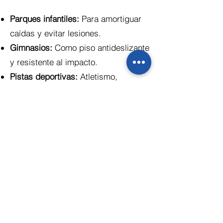
Parques infantiles:
Para amortiguar
caídas y evitar lesiones.
Gimnasios:
Como piso antideslizante
y resistente al impacto.
Pistas deportivas:
Atletismo,
multicanchas, canchas de tenis.
Zonas urbanas:
Caminos peatonales,
plazas, ciclovías.
Áreas industriales:
Para absorber
impactos y mejorar la seguridad
laboral.
Principales Usos